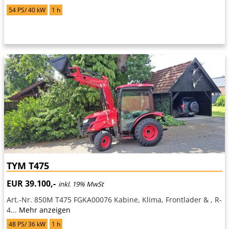
54 PS/ 40 kW
1 h
TYM T475
EUR 39.100,-
inkl. 19% MwSt
Art.-Nr. 850M T475 FGKA00076 Kabine, Klima, Frontlader & , R-
4...
Mehr anzeigen
48 PS/ 36 kW
1 h