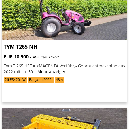
TYM T265 NH
EUR 18.900,-
inkl. 19% MwSt
Tym T 265 HST = >MAGENTA Vorführ,- Gebrauchtmaschine aus
2022 mit ca. 50...
Mehr anzeigen
26 PS/ 20 kW
Baujahr: 2022
48 h