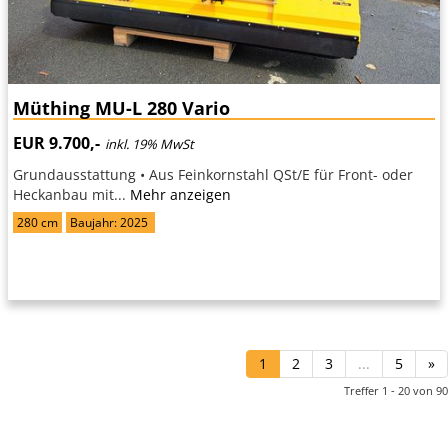
Müthing MU-L 280 Vario
EUR 9.700,-
inkl. 19% MwSt
Grundausstattung • Aus Feinkornstahl QSt/E für Front- oder
Heckanbau mit...
Mehr anzeigen
280 cm
Baujahr: 2025
1
2
3
...
5
»
Treffer 1 - 20 von 90