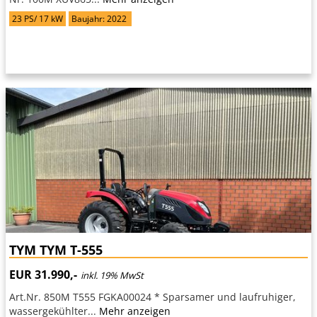
23 PS/ 17 kW
Baujahr: 2022
TYM TYM T-555
EUR 31.990,-
inkl. 19% MwSt
Art.Nr. 850M T555 FGKA00024 * Sparsamer und laufruhiger,
wassergekühlter...
Mehr anzeigen