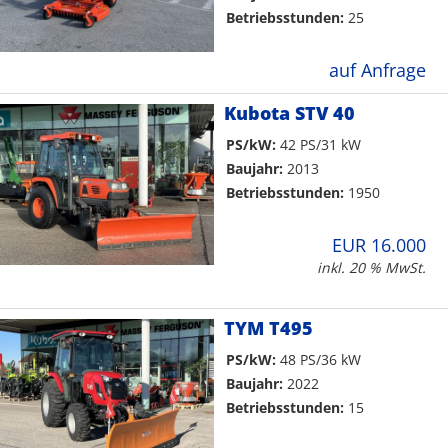
Betriebsstunden:
25
auf Anfrage
Kubota STV 40
PS/kW:
42 PS/31 kW
Baujahr:
2013
Betriebsstunden:
1950
EUR 16.000
inkl. 20 % MwSt.
TYM T495
PS/kW:
48 PS/36 kW
Baujahr:
2022
Betriebsstunden:
15