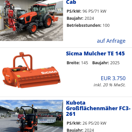
Cab
PS/kW:
96 PS/71 kW
Baujahr:
2024
Betriebsstunden:
100
auf Anfrage
Sicma Mulcher TE 145
Breite:
145
Baujahr:
2025
EUR 3.750
inkl. 20 % MwSt.
Kubota
Großflächenmäher FC3-
261
PS/kW:
26 PS/20 kW
Baujahr:
2024