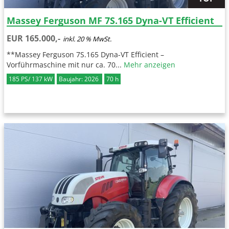
Massey Ferguson MF 7S.165 Dyna-VT Efficient
EUR 165.000,-
inkl. 20 % MwSt.
**Massey Ferguson 7S.165 Dyna-VT Efficient –
Vorführmaschine mit nur ca. 70...
Mehr anzeigen
185 PS/ 137 kW
Baujahr: 2026
70 h