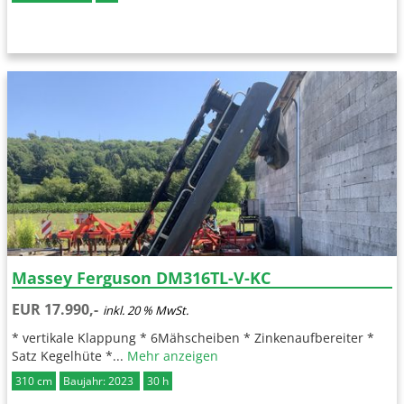
Massey Ferguson DM316TL-V-KC
EUR 17.990,-
inkl. 20 % MwSt.
* vertikale Klappung * 6Mähscheiben * Zinkenaufbereiter *
Satz Kegelhüte *...
Mehr anzeigen
310 cm
Baujahr: 2023
30 h