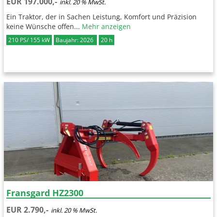
EUR 197.000,-
inkl. 20 % MwSt.
Ein Traktor, der in Sachen Leistung, Komfort und Präzision
keine Wünsche offen...
Mehr anzeigen
210 PS/ 155 kW
Baujahr: 2026
20 h
Fransgard HZ2300
EUR 2.790,-
inkl. 20 % MwSt.