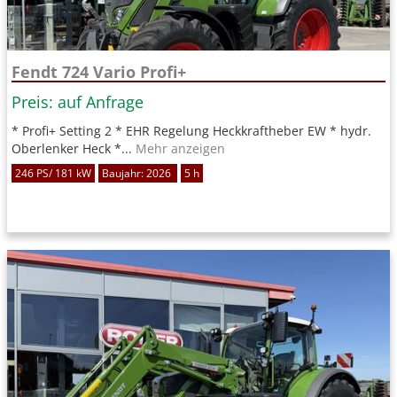
Fendt 724 Vario Profi+
Preis: auf Anfrage
* Profi+ Setting 2 * EHR Regelung Heckkraftheber EW * hydr.
Oberlenker Heck *...
Mehr anzeigen
246 PS/ 181 kW
Baujahr: 2026
5 h