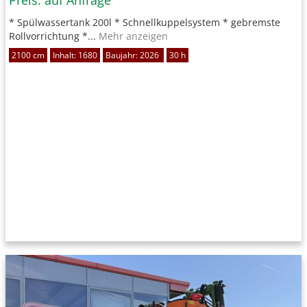
Preis: auf Anfrage
* Spülwassertank 200l * Schnellkuppelsystem * gebremste
Rollvorrichtung *...
Mehr anzeigen
2100 cm
Inhalt: 1680
Baujahr: 2026
30 h