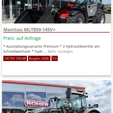
Manitou MLT850-145V+
Preis: auf Anfrage
* Ausstattungsvariante Premium * 2 Hydraulikventile am
Schnellwechsler * hydr....
Mehr anzeigen
141 PS/ 104 kW
Baujahr: 2026
5 h