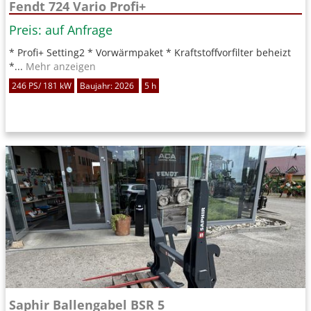
Fendt 724 Vario Profi+
Preis: auf Anfrage
* Profi+ Setting2 * Vorwärmpaket * Kraftstoffvorfilter beheizt
*...
Mehr anzeigen
246 PS/ 181 kW
Baujahr: 2026
5 h
Saphir Ballengabel BSR 5