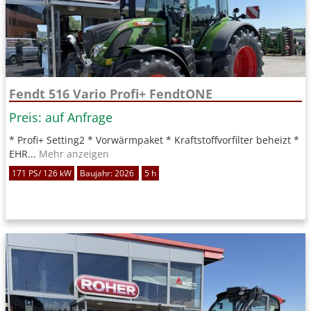
Fendt 516 Vario Profi+ FendtONE
Preis: auf Anfrage
* Profi+ Setting2 * Vorwärmpaket * Kraftstoffvorfilter beheizt *
EHR...
Mehr anzeigen
171 PS/ 126 kW
Baujahr: 2026
5 h