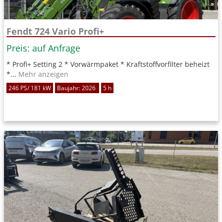
Fendt 724 Vario Profi+
Preis: auf Anfrage
* Profi+ Setting 2 * Vorwärmpaket * Kraftstoffvorfilter beheizt
*...
Mehr anzeigen
246 PS/ 181 kW
Baujahr: 2026
5 h