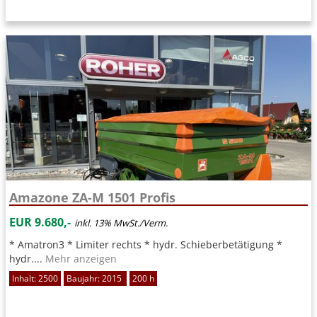
Amazone ZA-M 1501 Profis
EUR 9.680,-
inkl. 13% MwSt./Verm.
* Amatron3 * Limiter rechts * hydr. Schieberbetätigung *
hydr....
Mehr anzeigen
Inhalt: 2500
Baujahr: 2015
200 h