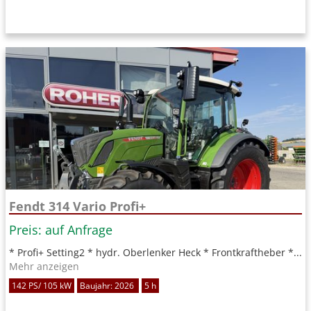
Fendt 314 Vario Profi+
Preis: auf Anfrage
* Profi+ Setting2 * hydr. Oberlenker Heck * Frontkraftheber *...
Mehr anzeigen
142 PS/ 105 kW
Baujahr: 2026
5 h