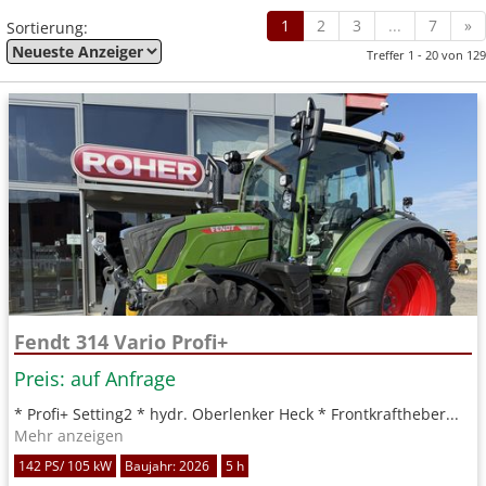
1
2
3
...
7
»
Sortierung:
Treffer 1 - 20 von 129
Fendt 314 Vario Profi+
Preis: auf Anfrage
* Profi+ Setting2 * hydr. Oberlenker Heck * Frontkraftheber...
Mehr anzeigen
142 PS/ 105 kW
Baujahr: 2026
5 h