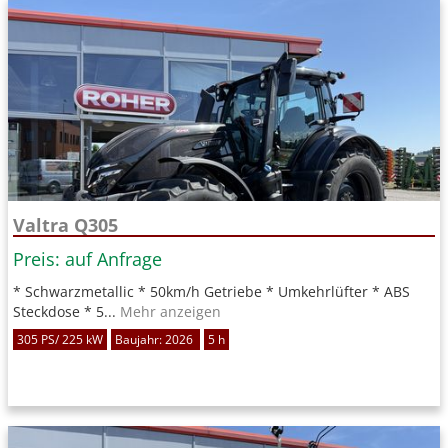
Valtra Q305
Preis: auf Anfrage
* Schwarzmetallic * 50km/h Getriebe * Umkehrlüfter * ABS
Steckdose * 5...
Mehr anzeigen
305 PS/ 225 kW
Baujahr: 2026
5 h