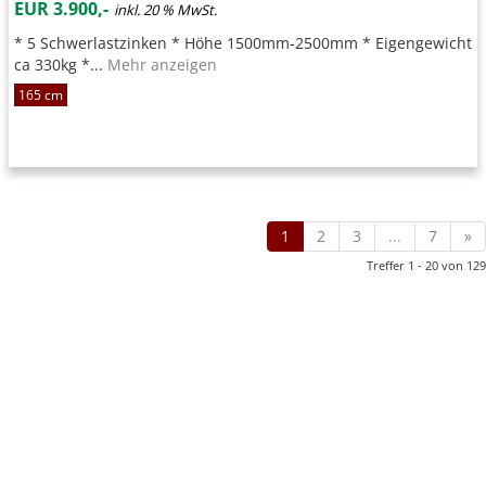
EUR 3.900,-
inkl. 20 % MwSt.
* 5 Schwerlastzinken * Höhe 1500mm-2500mm * Eigengewicht
ca 330kg *...
Mehr anzeigen
165 cm
1
2
3
...
7
»
Treffer 1 - 20 von 129